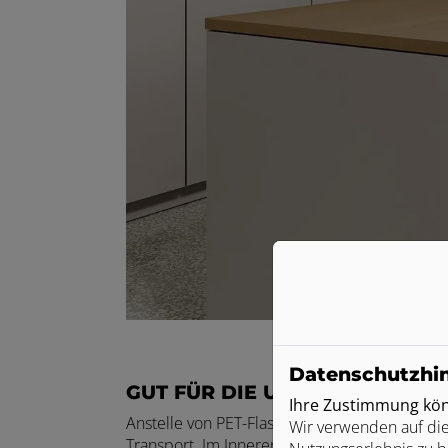
Datenschutzhi
GUT FÜR DIE UMWELT. GUT FÜR
Ihre Zustimmung könn
Anstelle von PET-Flaschen fließt frisches, ge
Wir verwenden auf die
Transport. Im Inneren arbeitet der WATERCHA