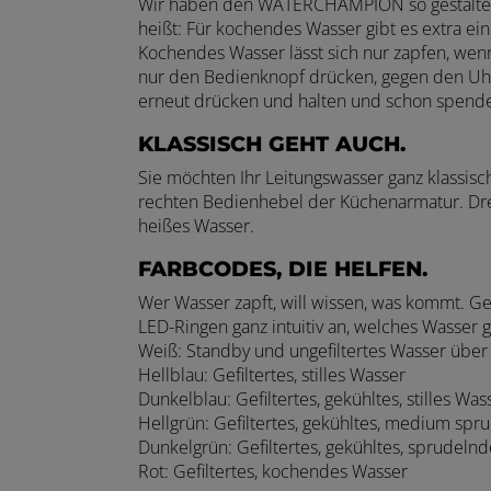
Wir haben den WATERCHAMPION so gestaltet, da
heißt: Für kochendes Wasser gibt es extra ein
Kochendes Wasser lässt sich nur zapfen, wenn
nur den Bedienknopf drücken, gegen den Uhr
erneut drücken und halten und schon spe
KLASSISCH GEHT AUCH.
Sie möchten Ihr Leitungswasser ganz klassisc
rechten Bedienhebel der Küchenarmatur. Dreh
heißes Wasser.
FARBCODES, DIE HELFEN.
Wer Wasser zapft, will wissen, was kommt.
LED-Ringen ganz intuitiv an, welches Wasser g
Weiß: Standby und ungefiltertes Wasser übe
Hellblau: Gefiltertes, stilles Wasser
Dunkelblau: Gefiltertes, gekühltes, stilles Was
Hellgrün: Gefiltertes, gekühltes, medium sp
Dunkelgrün: Gefiltertes, gekühltes, sprudeln
Rot: Gefiltertes, kochendes Wasser