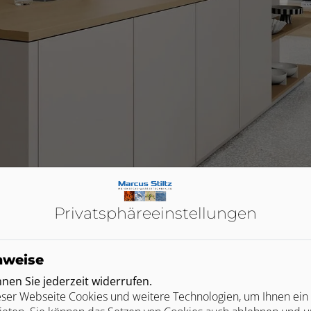
Privatsphäre­einstellungen
nweise
 SIE.
en Sie jederzeit widerrufen.
filtertes Wasser direkt aus der Leitung. Das vermeidet jede Me
ser Webseite Cookies und weitere Technologien, um Ihnen ein
MPION mit modernster Technik und nutzt die besonders umweltf