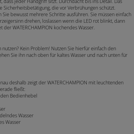
ss jeder Handgriff sitzt. Durchdacht bis ins Detail. Das
e Sicherheitsbetätigung, die vor Verbrühungen schützt.
 Sie bewusst mehrere Schritte ausführen. Sie müssen einfach
zeigersinn drehen, loslassen wenn die LED rot blinkt, dann
ndet der WATERCHAMPION kochendes Wasser.
h nutzen? Kein Problem! Nutzen Sie hierfür einfach den
en Sie ihn nach oben für kaltes Wasser und nach unten für
 Genau deshalb zeigt der WATERCHAMPION mit leuchtenden
erade fließt:
r den Bedienhebel
ser
rudelndes Wasser
des Wasser