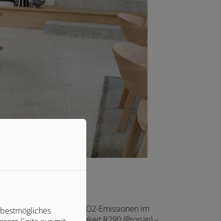
nge Verpackungsmüll und CO
2
-Emissionen im
 bestmögliches
reundliche Kühlflüssigkeit R290 (Propan) –