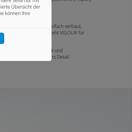
sere Seite nur mit
ierte Übersicht der
ie können Ihre
ehrfach ausgezeichnet, vielfach verbaut,
 Award ausgezeichnet, steht VIGOUR für
n
es Design, smarte Technik und
sser auf Leidenschaft fürs Detail.